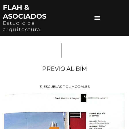
Ir
FLAH &
al
ASOCIADOS
contenido
Estudio de
arquitectura
PREVIO AL BIM
51 ESCUELAS POLIMODALES